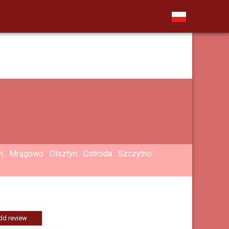
n
Mrągowo
Olsztyn
Ostróda
Szczytno
dd review