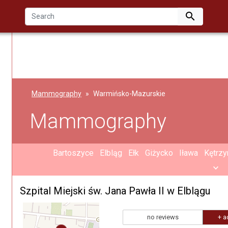

Mammography
Warmińsko-Mazurskie
Mammography
Bartoszyce
Elbląg
Ełk
Giżycko
Iława
Kętrzy
Szpital Miejski św. Jana Pawła II w Elblągu
no reviews
+ a