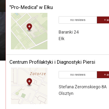
"Pro-Medica" w Ełku
no reviews
+ a
Baranki 24
Ełk
Centrum Profilaktyki i Diagnostyki Piersi
no reviews
+ a
Stefana Żeromskiego 8A
Olsztyn