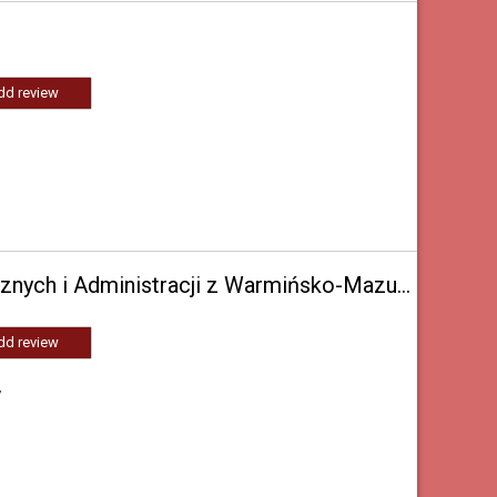
dd review
Szpital Kliniczny Ministerstwa Spraw Wewnętrznych i Administracji z Warmińsko-Mazurskim Centrum Onkologii w Olsztynie
dd review
7