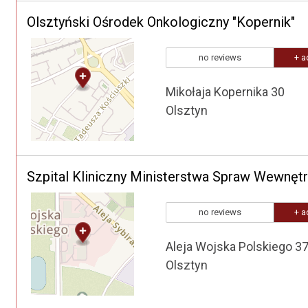
Olsztyński Ośrodek Onkologiczny "Kopernik"
no reviews
+ a
Mikołaja Kopernika 30
Olsztyn
no reviews
+ a
Aleja Wojska Polskiego 3
Olsztyn