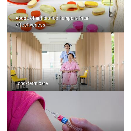
Abuse of antibiotics hampers their
effectiveness
Long-term care