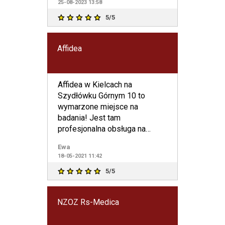
25-08-2023 13:58
5/5
Affidea
Affidea w Kielcach na
Szydłówku Górnym 10 to
wymarzone miejsce na
badania! Jest tam
profesjonalna obsługa na
światowym poziomie.
Ewa
Doskonała organizacja dzięki k
18-05-2021 11:42
5/5
NZOZ Rs-Medica