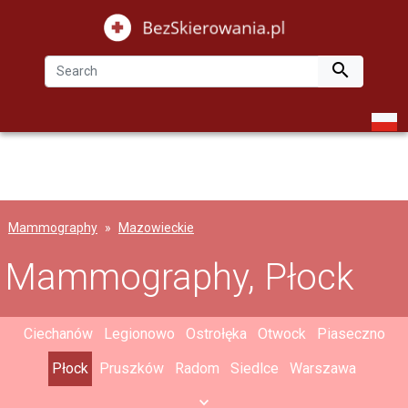

Mammography
Mazowieckie
Mammography, Płock
Ciechanów
Legionowo
Ostrołęka
Otwock
Piaseczno
Płock
Pruszków
Radom
Siedlce
Warszawa