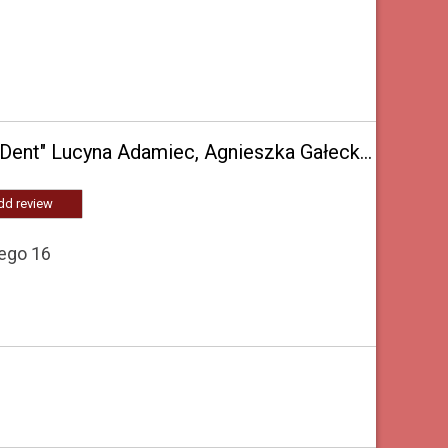
NZOZ Centrum Przyjaznej Stomatologii "New-Dent" Lucyna Adamiec, Agnieszka Gałecka-Kowalczewska, Aneta Kolasińska-Prokop
dd review
iego 16