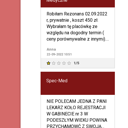
Medyczne
Robiłam Rezonans 02.09.2022
r, prywatnie , koszt 450 zł.
Wybrałam tę placówkę ze
względu na dogodny termin (
ceny porównywalne z innymi).
Do dnia 22.09.2022 bra
Anna
22-09-2022 10:51
1/5
Spec-Med
NIE POLECAM JEDNA Z PANI
LEKARZ KOŁO REJESTRACJI
W GABINECIE nr 3 W
PODESZŁYM WIEKU POWINA
PRZYCHAMOWĆ Z SWOJĄ