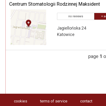
Centrum Stomatologii Rodzinnej Maksident
no reviews
+ a
Jagiellońska 24
Katowice
page
1
o
cookies
terms of service
contact