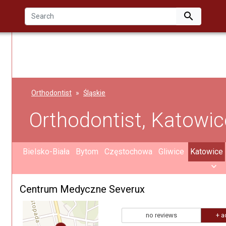

Orthodontist
Śląskie
Orthodontist, Katowic
Bielsko-Biała
Bytom
Częstochowa
Gliwice
Katowice
Centrum Medyczne Severux
no reviews
+ a