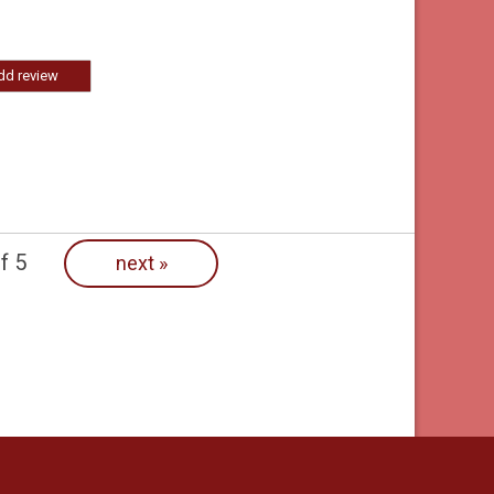
dd review
f 5
next
»