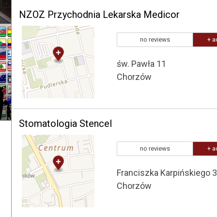
NZOZ Przychodnia Lekarska Medicor
no reviews
+ a
św. Pawła 11
Chorzów
Stomatologia Stencel
no reviews
+ a
Franciszka Karpińskiego 3
Chorzów