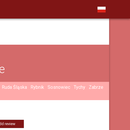
e
Ruda Śląska
Rybnik
Sosnowiec
Tychy
Zabrze
dd review