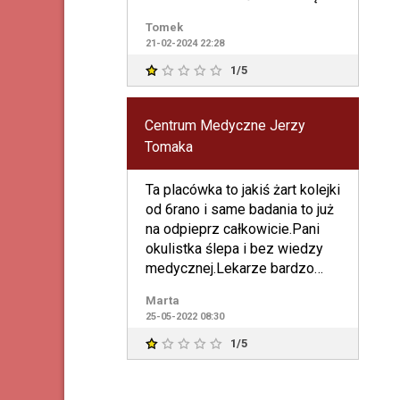
NEGATYWNĄ KULTURĄ
Tomek
OSOBISTĄ CO DO LUDZI I
21-02-2024 22:28
SWOIM W
1/5
Centrum Medyczne Jerzy
Tomaka
Ta placówka to jakiś żart kolejki
od 6rano i same badania to już
na odpieprz całkowicie.Pani
okulistka ślepa i bez wiedzy
medycznej.Lekarze bardzo
nieuprzejmi.
Marta
25-05-2022 08:30
1/5