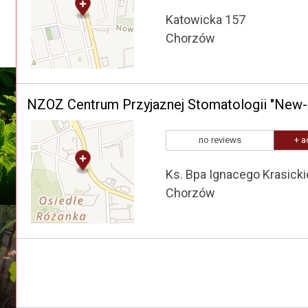
Katowicka 157
Chorzów
no reviews
+ a
Ks. Bpa Ignacego Krasick
Chorzów