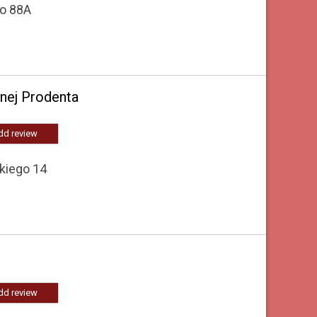
o 88A
znej Prodenta
dd review
kiego 14
dd review