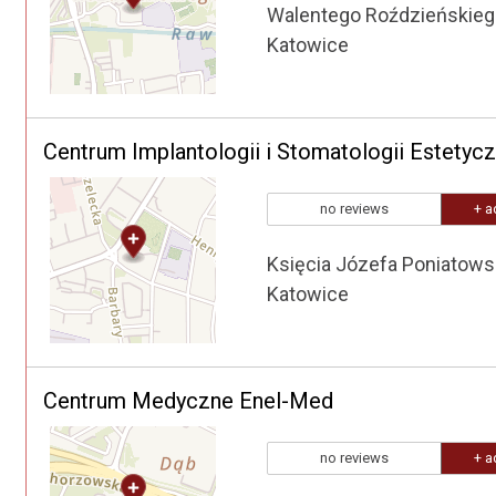
Walentego Roździeńskieg
Katowice
Centrum Implantologii i Stomatologii Estetyc
no reviews
+ a
Księcia Józefa Poniatows
Katowice
Centrum Medyczne Enel-Med
no reviews
+ a