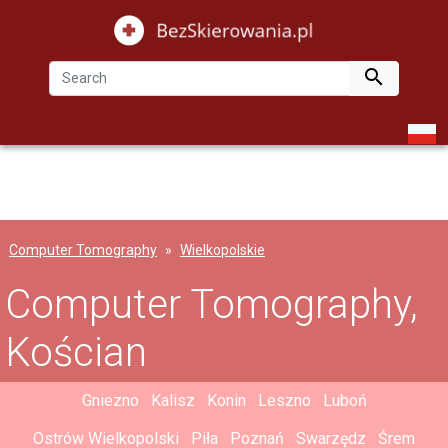

Computer Tomography
Wielkopolskie
Computer Tomography,
Kościan
Gniezno
Kalisz
Konin
Leszno
Luboń
Ostrów Wielkopolski
Piła
Poznań
Swarzędz
Śrem