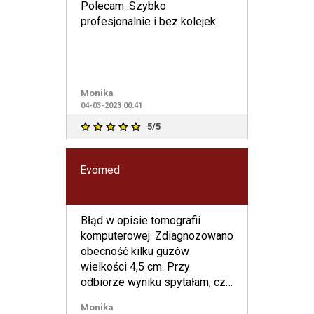
Polecam .Szybko
profesjonalnie i bez kolejek.
Monika
04-03-2023 00:41
5/5
Evomed
Błąd w opisie tomografii
komputerowej. Zdiagnozowano
obecność kilku guzów
wielkości 4,5 cm. Przy
odbiorze wyniku spytałam, czy
mogę to skonsultować z
Monika
lekarzem