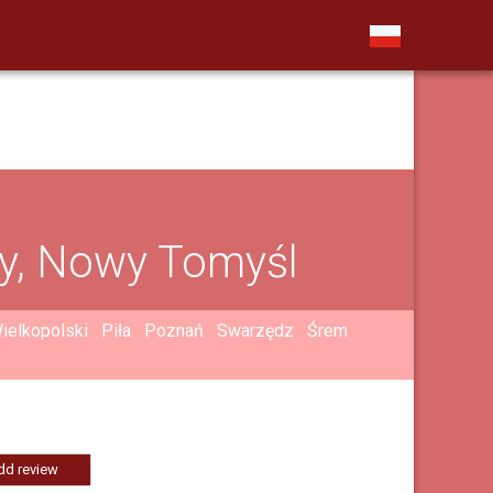
y, Nowy Tomyśl
ielkopolski
Piła
Poznań
Swarzędz
Śrem
dd review