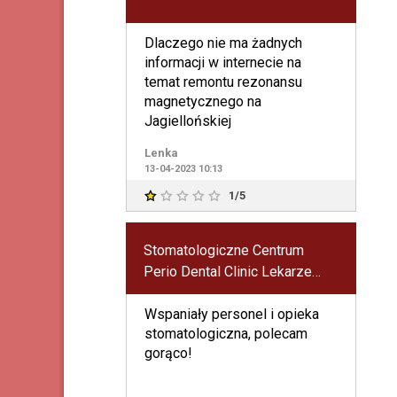
Dlaczego nie ma żadnych
informacji w internecie na
temat remontu rezonansu
magnetycznego na
Jagiellońskiej
Lenka
13-04-2023 10:13
1/5
Stomatologiczne Centrum
Perio Dental Clinic Lekarze
Dentyści Kamila Kozak-
Jastrzębska, Renata Majka
Wspaniały personel i opieka
stomatologiczna, polecam
gorąco!