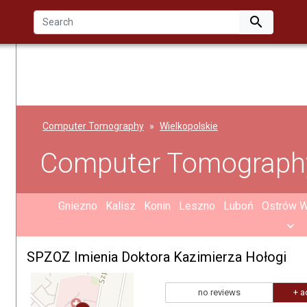

Computer Tomography
Wielkopolskie
Computer Tomograph
Gniezno
Kalisz
Konin
Leszno
Luboń
Ostrów W
SPZOZ Imienia Doktora Kazimierza Hołogi
no reviews
+ a