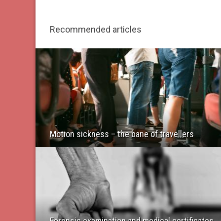
Recommended articles
Motion sickness – the bane of travellers
Forensic examination and medical certificates