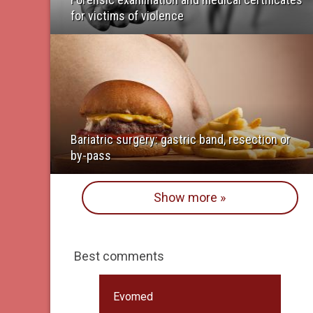
for victims of violence
Bariatric surgery: gastric band, resection or
by-pass
Show more »
Best comments
Evomed