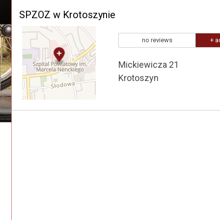
SPZOZ w Krotoszynie
no reviews
+ a
Mickiewicza 21
Krotoszyn