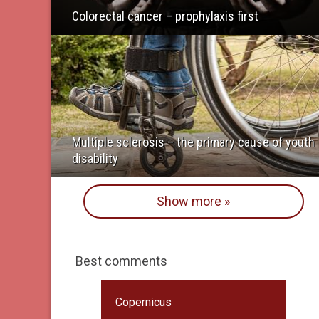
Colorectal cancer – prophylaxis first
Multiple sclerosis – the primary cause of youth
disability
Show more »
Best comments
Copernicus