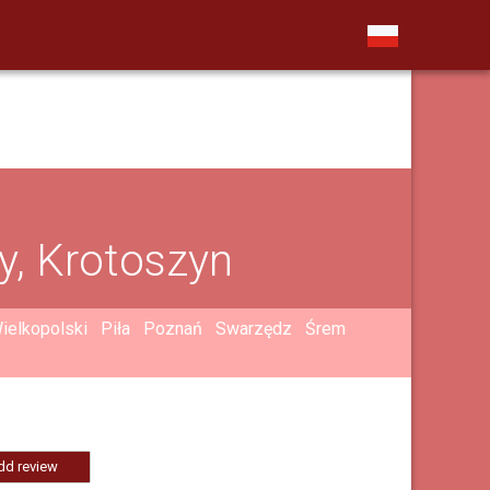
, Krotoszyn
ielkopolski
Piła
Poznań
Swarzędz
Śrem
dd review