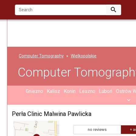

Computer Tomography
Wielkopolskie
Computer Tomography
Gniezno
Kalisz
Konin
Leszno
Luboń
Ostrów W
Perła Clinic Malwina Pawlicka
no reviews
+ a